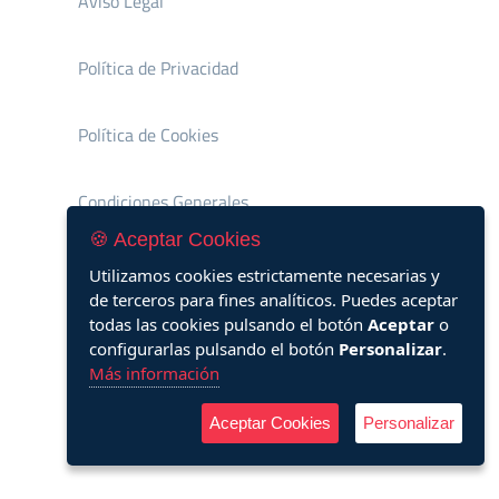
Aviso Legal
Política de Privacidad
Política de Cookies
Condiciones Generales
🍪 Aceptar Cookies
Utilizamos cookies estrictamente necesarias y
de terceros para fines analíticos. Puedes aceptar
todas las cookies pulsando el botón
Aceptar
o
configurarlas pulsando el botón
Personalizar
.
Más información
Aceptar Cookies
Personalizar