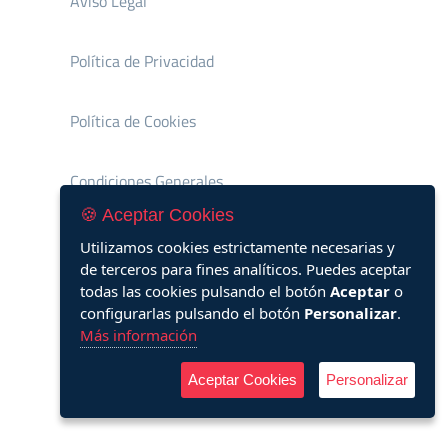
Aviso Legal
Política de Privacidad
Política de Cookies
Condiciones Generales
🍪 Aceptar Cookies
Utilizamos cookies estrictamente necesarias y
de terceros para fines analíticos. Puedes aceptar
todas las cookies pulsando el botón
Aceptar
o
configurarlas pulsando el botón
Personalizar
.
Más información
Aceptar Cookies
Personalizar