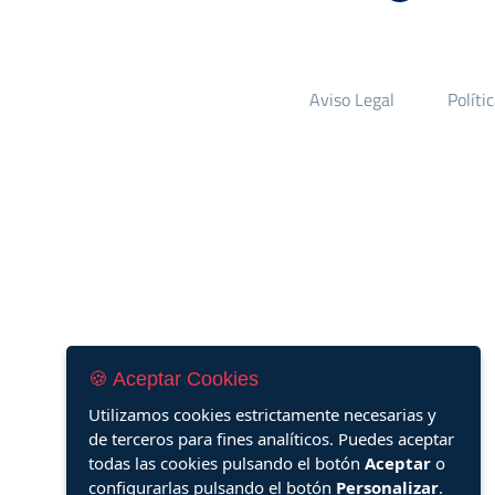
Aviso Legal
Políti
🍪 Aceptar Cookies
Utilizamos cookies estrictamente necesarias y
de terceros para fines analíticos. Puedes aceptar
todas las cookies pulsando el botón
Aceptar
o
configurarlas pulsando el botón
Personalizar
.