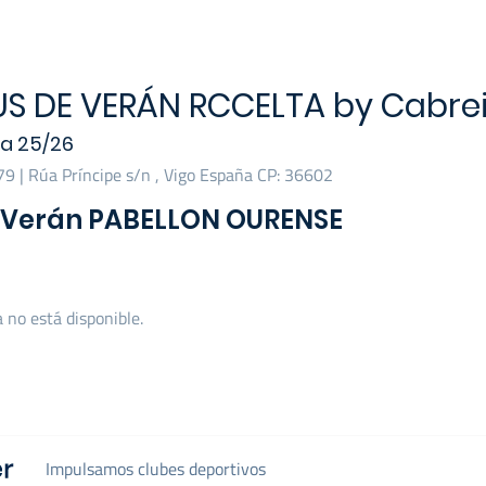
S DE VERÁN RCCELTA by Cabre
a 25/26
9 | Rúa Príncipe s/n , Vigo España CP: 36602
Verán PABELLON OURENSE
a no está disponible.
Impulsamos clubes deportivos